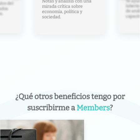
Te ayud
Notas y análisis con una
los del
laberin
mirada crítica sobre
ados
de anál
economía, política y
s.
capacit
sociedad.
¿Qué otros beneficios tengo por
suscribirme a
Members
?