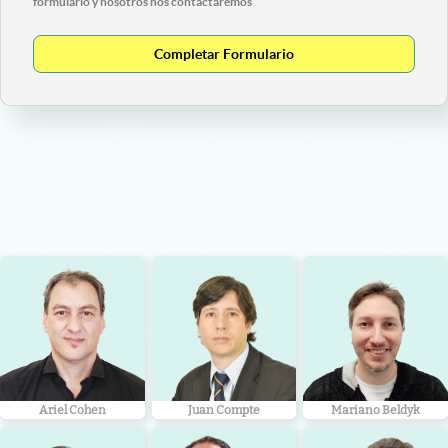
formulario y nosotros nos contactaremos
Completar Formulario
Ariel Cohen
Juan Compte
Mariano Beldyk