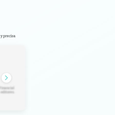
y precisa
ada crítica
ociedad.