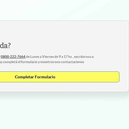
uda?
l
0800-222-7664
de Lunes a Viernes de 9 a 17 hs., escribirnos a:
m
o completá el formulario y nosotros nos contactaremos
Completar Formulario