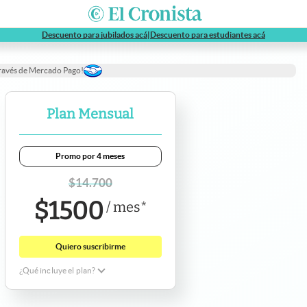
abre en nueva pestaña
abre en nue
Descuento para jubilados acá
|
Descuento para estudiantes acá
través de Mercado Pago!
Plan Mensual
Promo por 4 meses
$
14.700
$
1500
/
mes
*
Quiero suscribirme
¿Qué incluye el plan?