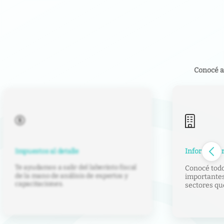
Conocé a
Información de negocios
Financial T
Conocé todo sobre las empresas más
Traducción 
importantes de Argentina y los
Times curad
sectores que están por crecer.