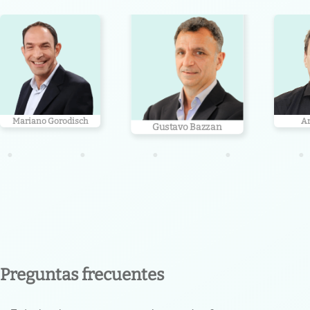
Mariano Gorodisch
Gustavo Bazzan
Ar
•
•
•
•
•
Preguntas frecuentes