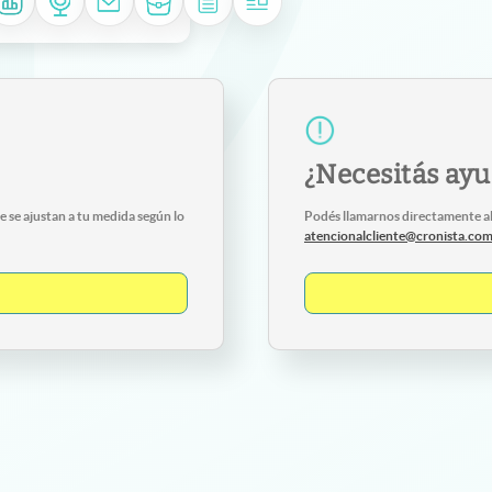
¿Necesitás ay
 se ajustan a tu medida según lo
Podés llamarnos directamente a
atencionalcliente@cronista.co