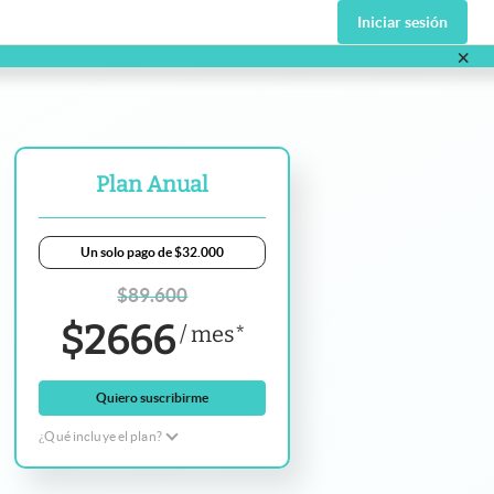
Iniciar sesión
×
va pestaña
Plan Anual
Un solo pago de $32.000
$
89.600
$
2666
/
mes
*
Quiero suscribirme
¿Qué incluye el plan?