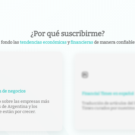
¿Por qué suscribirme?
 fondo las
tendencias económicas
y
financieras
de manera confiable 
imes en español
Contenido exclusivo
de artículos del Financial
Notas y análisis con una mir
os por nuestros editores.
sobre economía, política y s