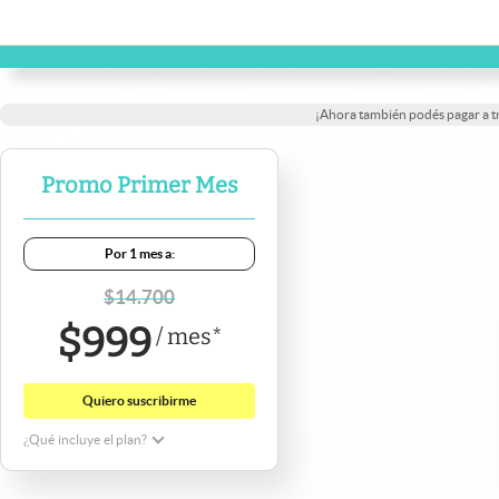
¡Ahora también podés pagar a 
Promo Primer Mes
Por 1 mes a:
$
14.700
$
999
/
mes
*
Quiero suscribirme
¿Qué incluye el plan?