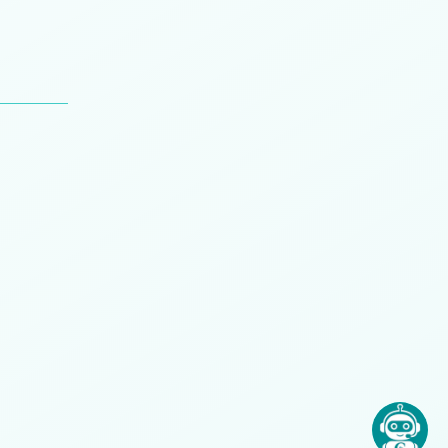
n
Juan Compte
Mariano Beldyk