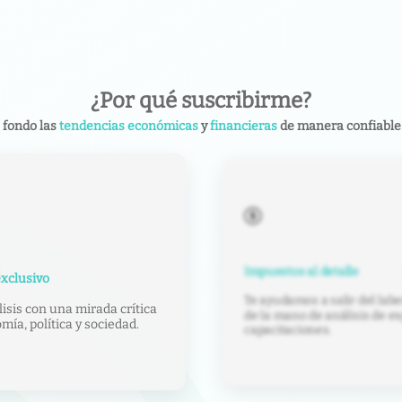
¿Por qué suscribirme?
 fondo las
tendencias económicas
y
financieras
de manera confiable 
Impuestos al detalle
xclusivo
Te ayudamos a salir del labe
isis con una mirada crítica
de la mano de análisis de ex
ía, política y sociedad.
capacitaciones.