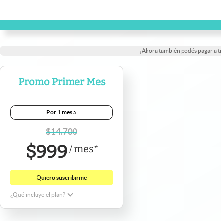
¡Ahora también podés pagar a 
Promo Primer Mes
Por 1 mes a:
$
14.700
$
999
/
mes
*
Quiero suscribirme
¿Qué incluye el plan?