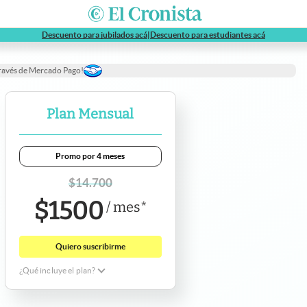
abre en nueva pestaña
abre en nue
Descuento para jubilados acá
|
Descuento para estudiantes acá
través de Mercado Pago!
Plan Mensual
Promo por 4 meses
$
14.700
$
1500
/
mes
*
Quiero suscribirme
¿Qué incluye el plan?