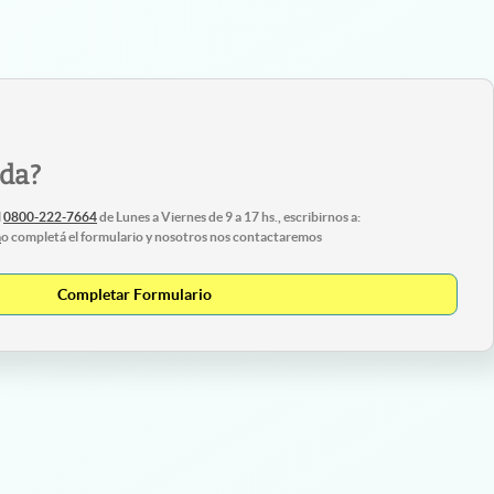
uda?
l
0800-222-7664
de Lunes a Viernes de 9 a 17 hs., escribirnos a:
m
o completá el formulario y nosotros nos contactaremos
Completar Formulario