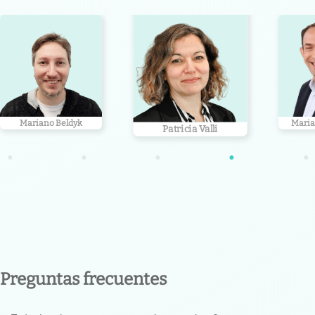
Mariano Beldyk
Maria
Patricia Valli
•
•
•
•
•
Preguntas frecuentes