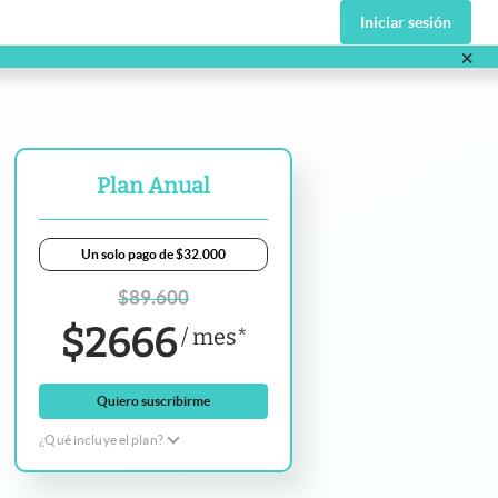
Iniciar sesión
×
va pestaña
Plan Anual
Un solo pago de $32.000
$
89.600
$
2666
/
mes
*
Quiero suscribirme
¿Qué incluye el plan?