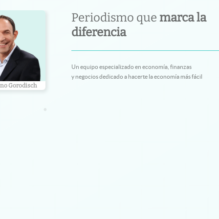
Periodismo que
marca la
diferencia
Un equipo especializado en economía, finanzas
y negocios dedicado a hacerte la economía más fácil
no Gorodisch
Gustavo Bazzan
Ariel Cohe
•