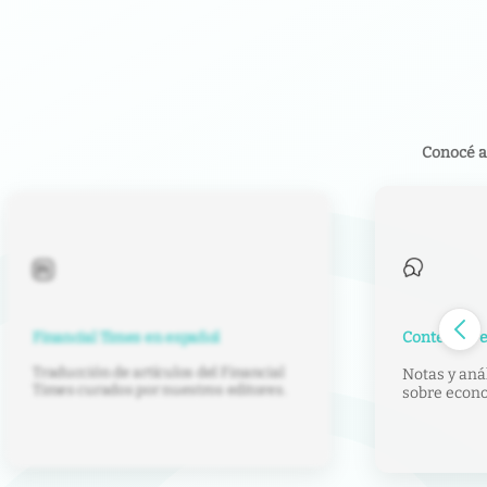
Conocé a
Contenido e
Financial Times en español
Traducción de artículos del Financial
Notas y anál
Times curados por nuestros editores.
sobre econom