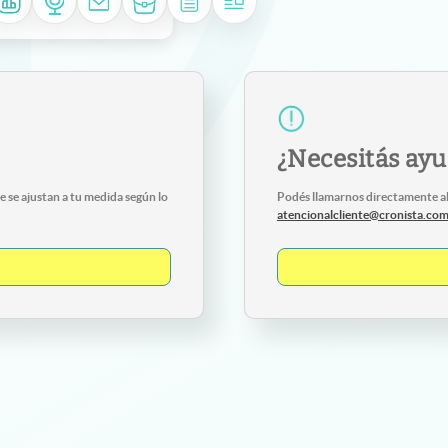
¿Necesitás ay
 se ajustan a tu medida según lo
Podés llamarnos directamente a
atencionalcliente@cronista.co