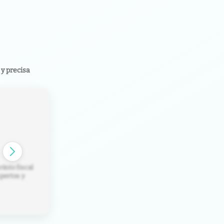
y precisa
rinto fiscal
pertos y