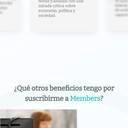
Te ayud
Notas y análisis con una
los del
laberin
mirada crítica sobre
ados
de anál
economía, política y
s.
capacit
sociedad.
¿Qué otros beneficios tengo por
suscribirme a
Members
?