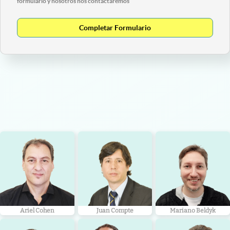
formulario y nosotros nos contactaremos
Completar Formulario
Ariel Cohen
Juan Compte
Mariano Beldyk