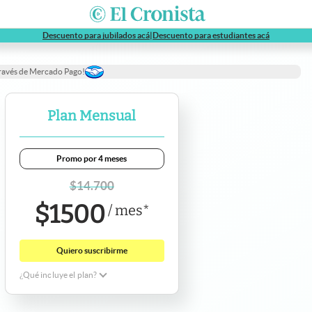
abre en nueva pestaña
abre en nue
Descuento para jubilados acá
|
Descuento para estudiantes acá
través de Mercado Pago!
Plan Mensual
Promo por 4 meses
$
14.700
$
1500
/
mes
*
Quiero suscribirme
¿Qué incluye el plan?