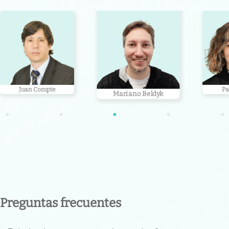
Mariano Beldyk
Maria
Patricia Valli
•
•
•
•
•
Preguntas frecuentes