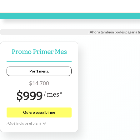
¡Ahora también podés pagar a 
Promo Primer Mes
Por 1 mes a:
$
14.700
$
999
/
mes
*
Quiero suscribirme
¿Qué incluye el plan?