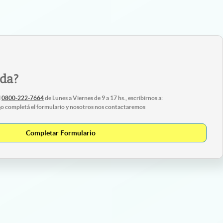
uda?
l
0800-222-7664
de Lunes a Viernes de 9 a 17 hs., escribirnos a:
m
o completá el formulario y nosotros nos contactaremos
Completar Formulario