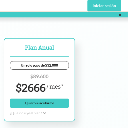
Iniciar sesión
×
va pestaña
Plan Anual
Un solo pago de $32.000
$
89.600
$
2666
/
mes
*
Quiero suscribirme
¿Qué incluye el plan?