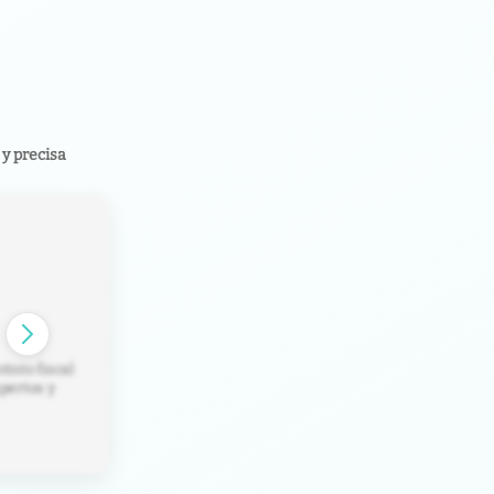
y precisa
rinto fiscal
pertos y