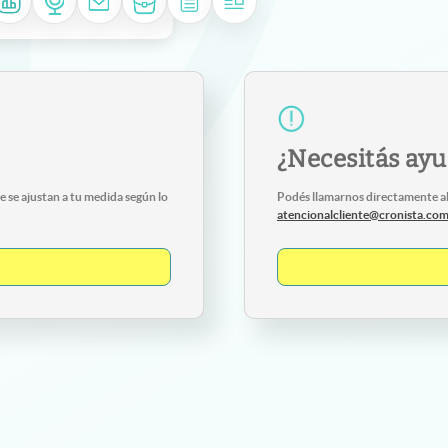
¿Necesitás ay
 se ajustan a tu medida según lo
Podés llamarnos directamente a
atencionalcliente@cronista.co