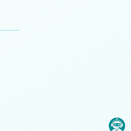
n
Juan Compte
Mariano Beldyk