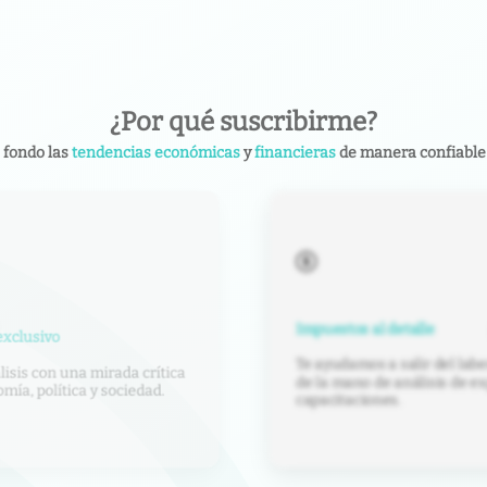
¿Por qué suscribirme?
 fondo las
tendencias económicas
y
financieras
de manera confiable 
Impuestos al detalle
xclusivo
Te ayudamos a salir del labe
isis con una mirada crítica
de la mano de análisis de ex
ía, política y sociedad.
capacitaciones.