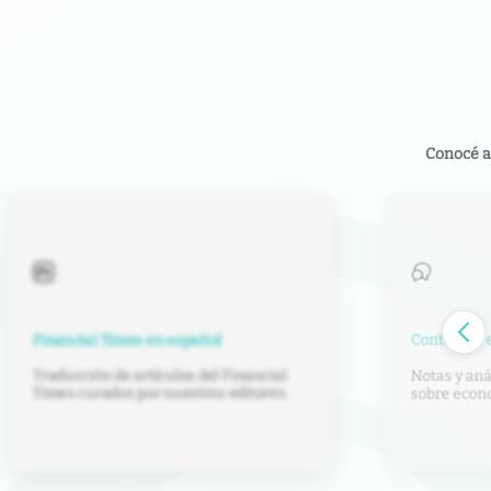
Conocé a
Contenido e
Financial Times en español
Traducción de artículos del Financial
Notas y anál
Times curados por nuestros editores.
sobre econom