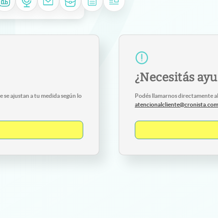
¿Necesitás ay
 se ajustan a tu medida según lo
Podés llamarnos directamente a
atencionalcliente@cronista.co