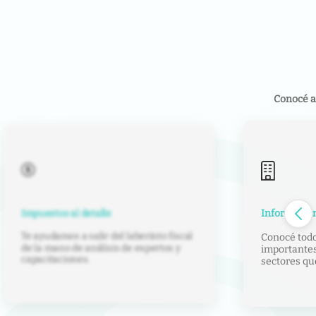
Conocé a
Información
Impuestos al detalle
Te ayudamos a salir del laberinto fiscal
Conocé tod
de la mano de análisis de expertos y
importantes
capacitaciones.
sectores qu