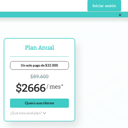
Iniciar sesión
×
va pestaña
Plan Anual
Un solo pago de $32.000
$
89.600
$
2666
/
mes
*
Quiero suscribirme
¿Qué incluye el plan?