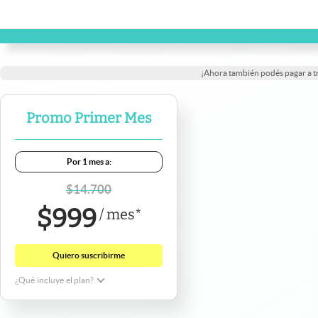
¡Ahora también podés pagar a 
Promo Primer Mes
Por 1 mes a:
$
14.700
$
999
/
mes
*
Quiero suscribirme
¿Qué incluye el plan?