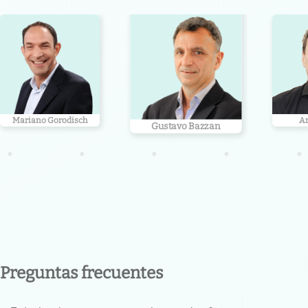
Mariano Gorodisch
Ar
Gustavo Bazzan
•
•
•
•
•
Preguntas frecuentes