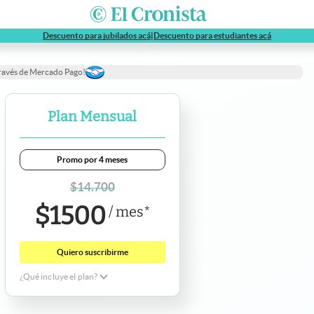
abre en nueva pestaña
abre en nue
Descuento para jubilados acá
|
Descuento para estudiantes acá
través de Mercado Pago!
Plan Mensual
Promo por 4 meses
$
14.700
$
1500
/
mes
*
Quiero suscribirme
¿Qué incluye el plan?