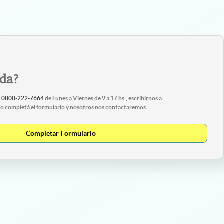
uda?
l
0800-222-7664
de Lunes a Viernes de 9 a 17 hs., escribirnos a:
m
o completá el formulario y nosotros nos contactaremos
Completar Formulario