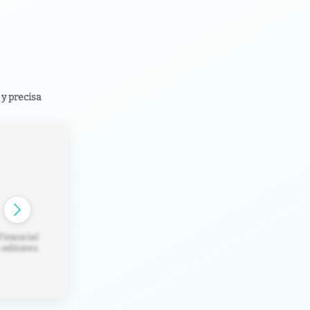
y precisa
Financial
editores.