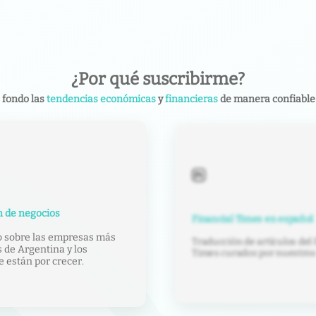
¿Por qué suscribirme?
 fondo las
tendencias económicas
y
financieras
de manera confiable 
 de negocios
Financial Times en español
o sobre las empresas más
Traducción de artículos del 
 de Argentina y los
Times curados por nuestros 
e están por crecer.