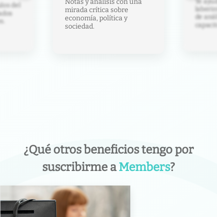
Te ayud
Notas y análisis con una
los del
laberin
mirada crítica sobre
ados
de anál
economía, política y
s.
capacit
sociedad.
¿Qué otros beneficios tengo por
suscribirme a
Members
?