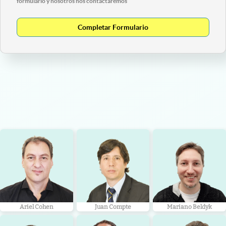
formulario y nosotros nos contactaremos
Completar Formulario
Ariel Cohen
Juan Compte
Mariano Beldyk