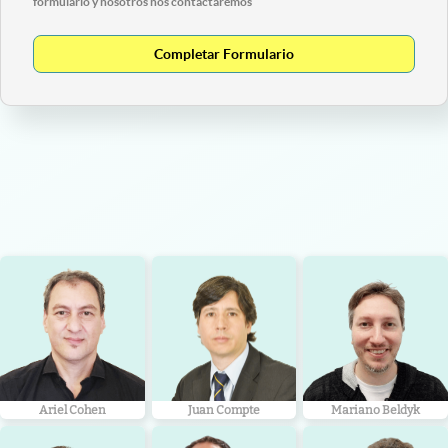
formulario y nosotros nos contactaremos
Completar Formulario
Ariel Cohen
Juan Compte
Mariano Beldyk