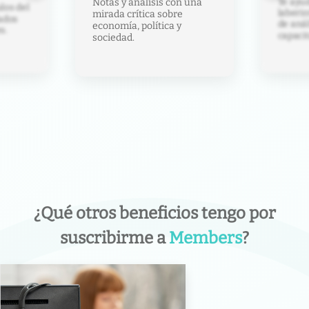
Te ayud
Notas y análisis con una
los del
laberin
mirada crítica sobre
ados
de anál
economía, política y
s.
capacit
sociedad.
¿Qué otros beneficios tengo por
suscribirme a
Members
?