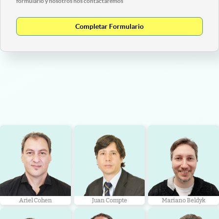
formulario y nosotros nos contactaremos
Completar Formulario
Ariel Cohen
Juan Compte
Mariano Beldyk