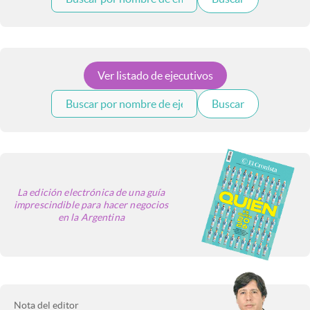
Infotechnology
Clase
Clima
Ver listado de ejecutivos
Mundial 2026
Buscar
Eventos Corporativos
El Cronista Studio
Mediakit
abre en nueva pestaña
La edición electrónica de una guía
Argentina
imprescindible para hacer negocios
abre en nueva pestaña
en la Argentina
Nota del editor