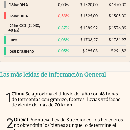
0,00
%
$
1520,00
$
1470,00
Dólar BNA
-0,33
%
$
1525,00
$
1505,00
Dólar Blue
Dólar CCL (GD30,
0,87
%
$
1585,52
$
1576,89
48 hs)
0,08
%
$
1733,27
$
1731,97
Euro
0,05
%
$
295,03
$
294,82
Real brasileño
Las más leídas de Información General
1
Clima
Se aproxima el diluvio del año con 48 horas
de tormentas con granizo, fuertes lluvias y ráfagas
de viento de más de 70 km/h
2
Oficial
Por nueva Ley de Sucesiones, los herederos
no obtendrán los bienes aunque lo determine el