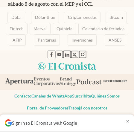
sábado 8 de agosto con el MEP y el CCL
Dólar
Dólar Blue
Criptomonedas
Bitcoin
Fintech
Merval
Quiniela
Calendario de feriados
AFIP
Paritarias
Inversiones
ANSES
abre en nueva pestaña
abre en nueva pestaña
abre en nueva pestaña
abre en nueva pestaña
abre en nueva pestaña
Contacto
Canales de WhatsApp
Suscribite
Quiénes Somos
Portal de Proveedores
Trabajá con nosotros
Copyright 2025 cronista.com
×
Sign in to El Cronista with Google
Todos los derechos reservados
Términos y condiciones