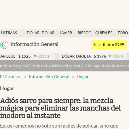
Últimas noticias
ÚLTIMAS
DÓLAR
DÓLAR
JAVIER
RIESGO
QUIÉN ES
FORO
Dólar
NOTICIAS
BLUE
MILEI
PAÍS
QUIÉN
Argentina
Información General
Members
Suscribite x $999
España
Economía y Política
1525
-0.33
%
DÓLAR TARJETA
$
1976
0.00
%
DÓLAR M
México
cuál es la cotización del viernes 7 de agosto minuto a minuto
Dólar 
Finanzas y Mercados
USA
El Cronista
Información General
Hogar
Mercados Online
Colombia
Uruguay
Hogar
Negocios
Adiós sarro para siempre: la mezcla
Columnistas
mágica para eliminar las manchas del
Otras secciones
inodoro al instante
Apertura
Estos remedios no solo son fáciles de aplicar, sino que