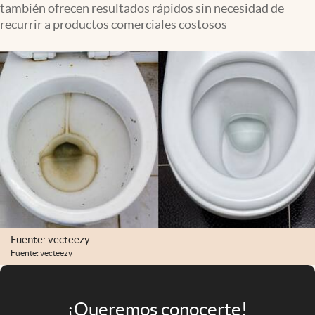
también ofrecen resultados rápidos sin necesidad de
Infotechnology
recurrir a productos comerciales costosos
Clase
Clima
Mundial 2026
Eventos Corporativos
El Cronista Studio
Mediakit
abre en nueva pestaña
Argentina
Fuente: vecteezy
Fuente: vecteezy
¡Queremos conocerte!