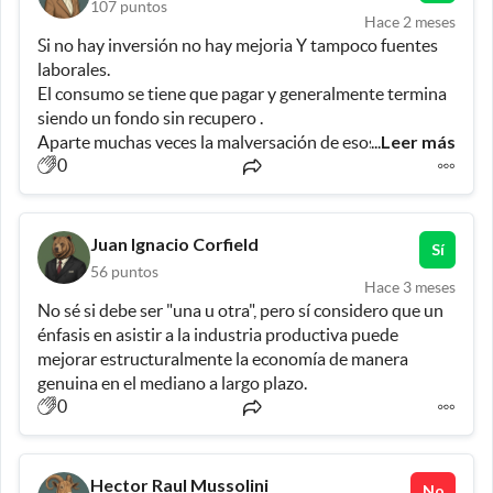
107
puntos
Hace 2 meses
Si no hay inversión no hay mejoria Y tampoco fuentes 
laborales. 
El consumo se tiene que pagar y generalmente termina 
siendo un fondo sin recupero . 
Leer más
Aparte muchas veces la malversación de esos 
...
0
préstamos pasa a ser culpa del que dio el crédito y no 
del que no lo supo utilizar. 
Juan Ignacio Corfield
Sí
56
puntos
Hace 3 meses
No sé si debe ser "una u otra", pero sí considero que un 
énfasis en asistir a la industria productiva puede 
mejorar estructuralmente la economía de manera 
genuina en el mediano a largo plazo.
0
Hector Raul Mussolini
No