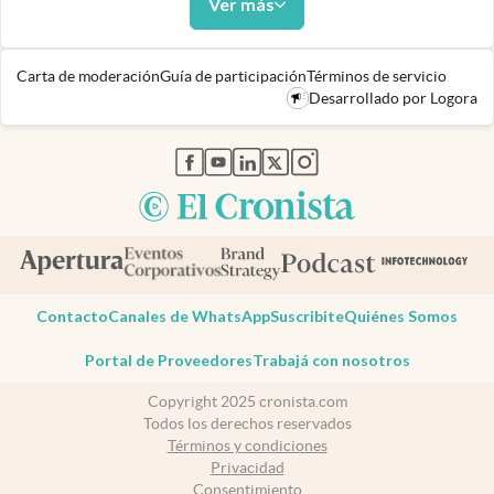
Ver más
Carta de moderación
Guía de participación
Términos de servicio
Desarrollado por Logora
abre en nueva pestaña
abre en nueva pestaña
abre en nueva pestaña
abre en nueva pestaña
abre en nueva pestaña
Contacto
Canales de WhatsApp
Suscribite
Quiénes Somos
Portal de Proveedores
Trabajá con nosotros
Copyright 2025 cronista.com
Todos los derechos reservados
Términos y condiciones
Privacidad
Consentimiento