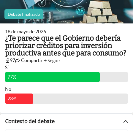
Infotechnology
Debate finalizado
Clase
Clima
18 de mayo de 2026
¿Te parece que el Gobierno debería
Mundial 2026
priorizar créditos para inversión
Eventos Corporativos
productiva antes que para consumo?
El Cronista Studio
97
Compartir
Seguir
Sí
Mediakit
77
%
abre en nueva pestaña
Argentina
No
23
%
Contexto del debate