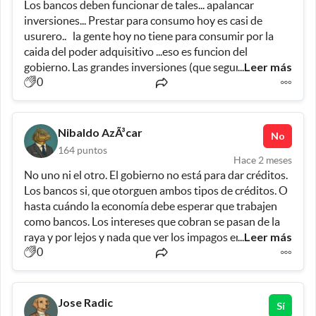
Los bancos deben funcionar de tales... apalancar 
competir, necesitan reducción de tributos (impuestos, 
inversiones... Prestar para consumo hoy es casi de 
tasas, sellados..) y a la vez mas flexibilidad, para la 
usurero..   la gente hoy no tiene para consumir por la 
concesión del crédito, donde la "clave" es que los bancos 
caida del poder adquisitivo ...eso es funcion del 
entiendan que deben correr riesgos, como ocurre en 
Leer más
gobierno. Las grandes inversiones (que seguramente 
...
todas partes del mundo. Si no contribuimos TODOS por 
0
son para exportaciones no consumo local)  pueden 
la producción, la ESCALA, y la exportación de bienes 
apalancarse con fuentes internacionales , pero las 
que tienen VALOR AGREGADO porque dan mas 
pymes recurren a los bancos locales y ahi tienen que 
empleo, no podemos salir del pozo.
hacer su trabajo. 
Nibaldo AzÃ³car
No
164
puntos
Hace 2 meses
No uno ni el otro. El gobierno no está para dar créditos. 
Los bancos si, que otorguen ambos tipos de créditos. O 
hasta cuándo la economía debe esperar que trabajen 
como bancos. Los intereses que cobran se pasan de la 
Leer más
raya y por lejos y nada que ver los impagos en 
...
0
incobrables. A ponerse los pantalones largos... el 
funcionamiento y crecimiento económico depende del 
crédito.
Jose Radic
Sí