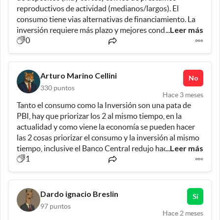
reproductivos de actividad (medianos/largos). El 
bancos no están expuestos, logran gastar menos en 
consumo tiene vias alternativas de financiamiento. La 
personal, tienen ingresos que cubren sus costos fijos 
Leer más
inversión requiere más plazo y mejores condiciones. Ahí 
...
(tarjetas, servicios, y hasta cobro de comisión por 
0
es donde debe direccionarse el esfuerzo.
depositar dinero en efectivo), y NO CORREN RIESGOS, 
porque no prestan a PROYECTOS, que es lo que 
necesitamos para generar ACTIVIDAD, EMPLEO y 
DESARROLLO.  Este es el tema que debemos debatir, 
Arturo Marino Cellini
No
que los Bancos PRESTEN para emprendimientos y 
330
puntos
proyectos.  Sino resolvemos este tema (Gobierno, 
Hace 3 meses
Tanto el consumo como la Inversión son una pata de 
Bancos y Empresas) la reactivación se demorará para 
PBI, hay que priorizar los 2 al mismo tiempo, en la 
las empresas de "bienes transables" (que son las mas 
actualidad y como viene la economía se pueden hacer 
afectadas por la  apertura de la importación) y 
las 2 cosas priorizar el consumo y la inversión al mismo 
necesariamente tienen que reconvertirse. Hay 
Leer más
tiempo, inclusive el Banco Central redujo hace poco los 
...
mecanismos, no subsidios, si encajes, desregulaciones, y 
1
encajes bancarios de modo de inyectar dinero al 
supresión de ciertos costos absurdos (garantías, 
mercado, buscando abaratar el crédito y reactivar la 
sellados, notarios, aportes de previsión sobre 
economía . 
honorarios, tasas, inspecciones, valuaciones.) No es 
REGULAR, sino dar mas libertad de acción, y márgenes 
Dardo ignacio Breslin
Sí
de acción. El crédito a la producción es prioritario, 
97
puntos
Hace 2 meses
porque nuestras empresas que deben modernizarse, y 