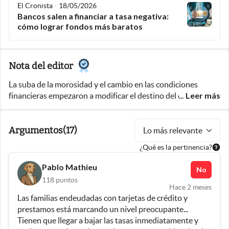
El Cronista
·
18/05/2026
Bancos salen a financiar a tasa negativa:
cómo lograr fondos más baratos
Nota del editor
La suba de la morosidad y el cambio en las condiciones
Leer más
financieras empezaron a modificar el destino del crédito en
...
la Argentina. En un contexto de mayor cautela sobre el
consumo, crecieron las líneas de financiamiento orientadas a
Argumentos
(
17
)
empresas, especialmente para inversión en logística,
Lo más relevante
maquinaria y equipamiento productivo. El debate pasa por
¿Qué es la pertinencia?
cuál debería ser hoy la prioridad del crédito en la economía.
Mientras algunos sostienen que incentivar la inversión
Pablo Mathieu
No
productiva puede ayudar a generar crecimiento sostenido y
118
puntos
empleo, otros advierten que una menor expansión del
Hace 2 meses
crédito al consumo también puede afectar la actividad
Las familias endeudadas con tarjetas de crédito y 
económica y la recuperación de distintos sectores.
prestamos está marcando un nivel preocupante... 
Tienen que llegar a bajar las tasas inmediatamente y 