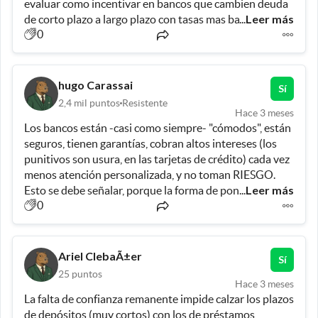
evaluar como incentivar en bancos que cambien deuda 
Leer más
de corto plazo a largo plazo con tasas mas bajas. Y por 
...
0
supuesto que son necesarios prestamos para inversión 
productiva para las empresas PyMe. Ya hace mucho 
tiempo que la gente se esta esforzando, muchos 
quemando dólares para poder pagar el día a día. Esta 
hugo Carassai
Sí
política de dólar detenido artificialmente en niveles 
2,4 mil
puntos
Resistente
ridículos lejos de la inflación con tasas altas, liquida la 
Hace 3 meses
Los bancos están -casi como siempre- "cómodos", están 
única alternativa de la clase media ya baja para 
seguros, tienen garantías, cobran altos intereses (los 
recuperarse de las deudas. La piramide de NSE ya es 
punitivos son usura, en las tarjetas de crédito) cada vez 
muy preocupante... Van a llegar a las elecciones con 
menos atención personalizada, y no toman RIESGO.  
todos a las puteadas, casi lo mismo que hizo Macri con 
Leer más
Esto se debe señalar, porque la forma de poner en 
...
la gente al subirle ganancias habiendo jurado que hacia 
0
marcha el CIRCULO VIRTUOSO de la economía es con 
lo contrario pero de diferente forma... Que no se pierda 
"crédito", (porque falta FLUJO) pero aun los proyectos 
el esfuerzo que todos venimos haciendo.
con buena TIR, no tienen positiva respuesta, porque el 
sistema financiero (y bancario) sigue con la tendencia 
Ariel ClebaÃ±er
Sí
de ser afectos al "patrimonio del que pide el crédito" 
25
puntos
(deudor), es decir VALUAN LAS GARANTIAS REALES, y 
Hace 3 meses
La falta de confianza remanente impide calzar los plazos 
no "EL FLUJO DE UN BUEN N EGOCIO". Esa es la 
de depósitos (muy cortos) con los de préstamos 
traba actual, para que la economía crezca mas. Hoy los 