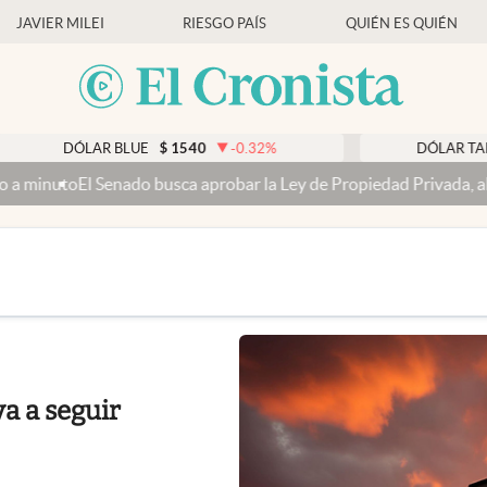
JAVIER MILEI
RIESGO PAÍS
QUIÉN ES QUIÉN
$
1540
$
DÓLAR BLUE
-0.32
%
DÓLAR TARJETA
Senado busca aprobar la Ley de Propiedad Privada, ahora sin la vent
va a seguir