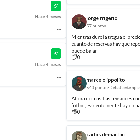
Sí
Hace 4 meses
jorge frigerio
57
puntos
Mientras dure la tregua el precio
cuanto de reservas hay que repon
puede bajar
Sí
0
Hace 4 meses
marcelo ippolito
540
puntos
Debatiente apa
Ahora no mas. Las tensiones con
futbol, evidentemente hay un p
0
carlos demartini