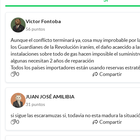
Victor Fontoba
56
puntos
Aunque el conflicto terminará ya, cosa muy improbable por la 
los Guardianes de la Revolución iraníes, el daño acaecido a la
instalaciones sobre todo de gas hacen imposible el suministro
algunas necesitan 2 años de reparación 
Todos los países importadores están usando reservas estraté
0
Compartir
EEUU y Rusia no pueden compensar el faltante y la infraestr
destruida
A eso hay que sumarle la necesidad del gas para producción de 
agricultura.
JUAN JOSÉ AMILIBIA
Desgraciadamente para mí en los próximos meses todo va a 
31
puntos
panorama de escasez mucho peor del 73 que solo fue politic
si sigue las escaramuzas si, todavia no esta madura la situaci
0
Compartir