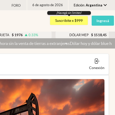
6 de agosto de 2026
Argentina
Edición:
FORO
¡Navegá sin limites!
Argentina
Suscribite x $999
Ingresá
España
México
1976
$
1518,45
0.33
%
DÓLAR MEP
-0.05
%
USA
a de tierras a extranjeros
Dólar hoy y dólar blue hoy: cuál es la c
Colombia
Uruguay
Conexión