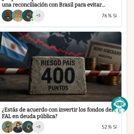
una reconciliación con Brasil para evitar
consecuencias económicas?
76
%
Sí
+
5
¿Estás de acuerdo con invertir los fondos del
FAL en deuda pública?
52
%
Sí
+
3