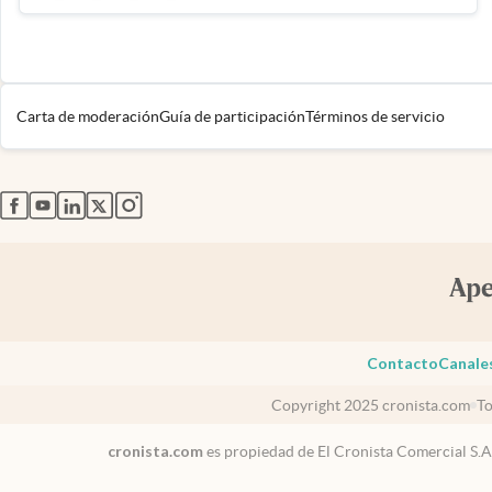
Carta de moderación
Guía de participación
Términos de servicio
abre en nueva pestaña
abre en nueva pestaña
abre en nueva pestaña
abre en nueva pestaña
abre en nueva pestaña
Contacto
Canale
Copyright 2025 cronista.com
To
cronista.com
es propiedad de El Cronista Comercial S.A
Argentina