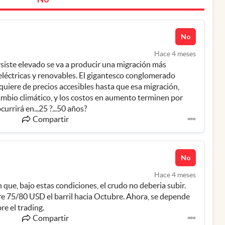
No
Hace 4 meses
rsiste elevado se va a producir una migración más 
 eléctricas y renovables. El gigantesco conglomerado 
quiere de precios accesibles hasta que esa migración, 
ambio climático, y los costos en aumento terminen por 
sepultarlo en la historia, lo que ocurrirá en...25 ?...50 años? 
Compartir
No
Hace 4 meses
que, bajo estas condiciones, el crudo no deberia subir. 
re 75/80 USD el barril hacia Octubre. Ahora, se depende 
re el trading.
Compartir