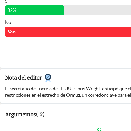
Sí
Infotechnology
32
%
Clase
No
Clima
68
%
Mundial 2026
Eventos Corporativos
El Cronista Studio
Mediakit
Nota del editor
abre en nueva pestaña
El secretario de Energía de EE.UU., Chris Wright, anticipó que e
restricciones en el estrecho de Ormuz, un corredor clave para e
impacto del shock es “sustancial y asimétrico”, con presión sobre
Argumentos
(
12
)
Sí