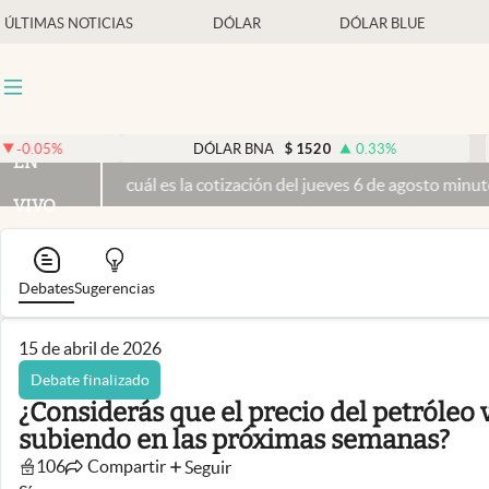
ÚLTIMAS NOTICIAS
DÓLAR
DÓLAR BLUE
Últimas noticias
Dólar
$
1520
DÓLAR BNA
0.33
%
EN
Members
y: cuál es la cotización del jueves 6 de agosto minuto a minuto
El 
VIVO
Economía y Política
Finanzas y Mercados
Debates
Sugerencias
Mercados Online
Negocios
15 de abril de 2026
Columnistas
Debate finalizado
¿Considerás que el precio del petróleo 
Otras secciones
subiendo en las próximas semanas?
Apertura
106
Compartir
Seguir