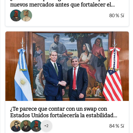
nuevos mercados antes que fortalecer el
Mercosur?
80
%
Sí
¿Te parece que contar con un swap con
Estados Unidos fortalecería la estabilidad
financiera de Argentina?
84
%
Sí
+
2