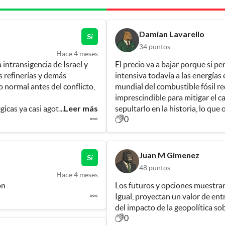
Damian Lavarello
Sí
34
puntos
Hace 4 meses
intransigencia de Israel y 
El precio va a bajar porque si pe
s refinerías y demás 
intensiva todavía a las energías
 normal antes del conflicto, 
mundial del combustible fósil re
imprescindible para mitigar el c
Leer más
gicas ya casi agotadas
...
0
uctura de Venezuela está 
fertilizante para la 
Juan M Gimenez
Sí
empeorar y vamos a un 
48
puntos
o
Hace 4 meses
ón
Los futuros y opciones muestran 
Igual, proyectan un valor de ent
del impacto de la geopolítica sob
0