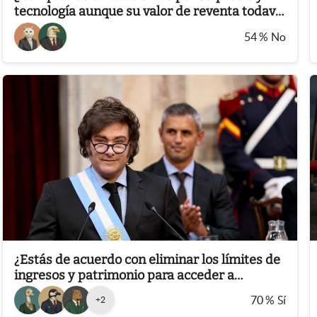
tecnología aunque su valor de reventa todavía
sea incierto?
54
%
No
¿Estás de acuerdo con eliminar los límites de
ingresos y patrimonio para acceder a
Inocencia Fiscal?
70
%
Sí
+
2