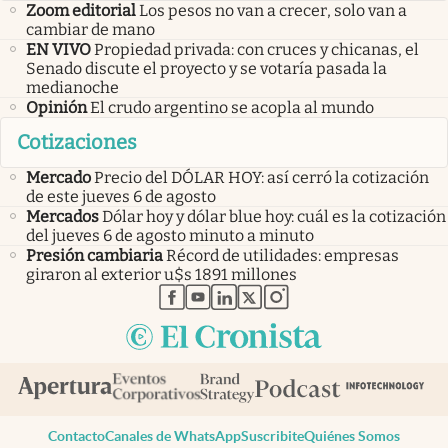
Zoom editorial
Los pesos no van a crecer, solo van a
cambiar de mano
EN VIVO
Propiedad privada: con cruces y chicanas, el
Senado discute el proyecto y se votaría pasada la
medianoche
Opinión
El crudo argentino se acopla al mundo
Cotizaciones
Mercado
Precio del DÓLAR HOY: así cerró la cotización
de este jueves 6 de agosto
Mercados
Dólar hoy y dólar blue hoy: cuál es la cotización
del jueves 6 de agosto minuto a minuto
Presión cambiaria
Récord de utilidades: empresas
giraron al exterior u$s 1891 millones
abre en nueva pestaña
abre en nueva pestaña
abre en nueva pestaña
abre en nueva pestaña
abre en nueva pestaña
Contacto
Canales de WhatsApp
Suscribite
Quiénes Somos