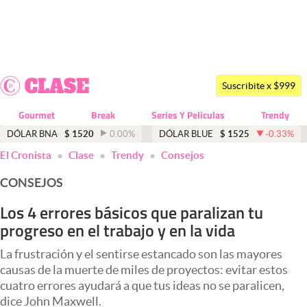
Últimas noticias
Dólar
Suscribite x $999
Members
Gourmet
Break
Series Y Peliculas
Trendy
Economía y Política
DÓLAR BNA
$
1520
0.00
%
DÓLAR BLUE
$
1525
-0.33
%
El Cronista
Clase
Trendy
Consejos
Finanzas y Mercados
CONSEJOS
Mercados Online
Los 4 errores básicos que paralizan tu
Negocios
progreso en el trabajo y en la vida
Columnistas
La frustración y el sentirse estancado son las mayores
Otras secciones
causas de la muerte de miles de proyectos: evitar estos
cuatro errores ayudará a que tus ideas no se paralicen,
Apertura
dice John Maxwell.