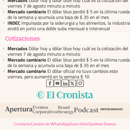
Mercados
Dólar hoy y dólar blue hoy: cuál es la cotización del
viernes 7 de agosto minuto a minuto
Mercado cambiario
El dólar blue perdió $ 5 en la última rueda
de la semana y acumula una baja de $ 35 en el mes
INDEC
Impulsada por la siderurgia y los alimentos, la industria
anotó en junio una doble suba mensual e interanual
Cotizaciones
Mercados
Dólar hoy y dólar blue hoy: cuál es la cotización del
viernes 7 de agosto minuto a minuto
Mercado cambiario
El dólar blue perdió $ 5 en la última rueda
de la semana y acumula una baja de $ 35 en el mes
Mercado cambiario
El dólar oficial no tuvo cambios este
viernes, pero aumentó en la semana $ 10
abre en nueva pestaña
abre en nueva pestaña
abre en nueva pestaña
abre en nueva pestaña
abre en nueva pestaña
Contacto
Canales de WhatsApp
Suscribite
Quiénes Somos